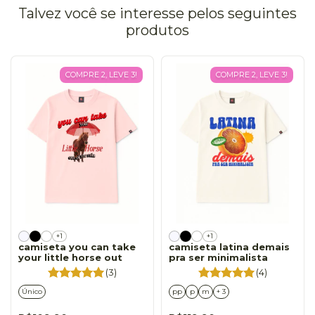
Talvez você se interesse pelos seguintes
produtos
COMPRE 2, LEVE 3!
COMPRE 2, LEVE 3!
+1
+1
camiseta you can take
camiseta latina demais
your little horse out
pra ser minimalista
(3)
(4)
Único
pp
p
m
+ 3