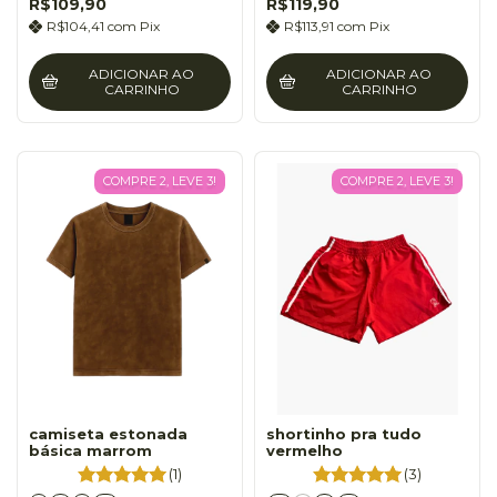
R$109,90
R$119,90
R$104,41
com
Pix
R$113,91
com
Pix
ADICIONAR AO
ADICIONAR AO
CARRINHO
CARRINHO
COMPRE 2, LEVE 3!
COMPRE 2, LEVE 3!
camiseta estonada
shortinho pra tudo
básica marrom
vermelho
(1)
(3)