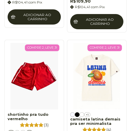
R$109,90
R$104,41
com
Pix
R$104,41
com
Pix
ADICIONAR AO
CARRINHO
ADICIONAR AO
CARRINHO
COMPRE 2, LEVE 3!
COMPRE 2, LEVE 3!
shortinho pra tudo
+1
vermelho
camiseta latina demais
pra ser minimalista
(3)
(4)