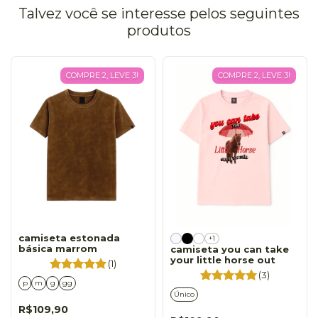
Talvez você se interesse pelos seguintes
produtos
COMPRE 2, LEVE 3!
COMPRE 2, LEVE 3!
camiseta estonada
+1
básica marrom
camiseta you can take
your little horse out
(1)
(3)
p
m
g
gg
Único
R$109,90